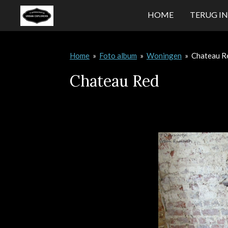
Ga
HOME
TERUG IN
direct
naar
de
Home
»
Foto album
»
Woningen
»
Chateau R
hoofdinhoud
Chateau Red