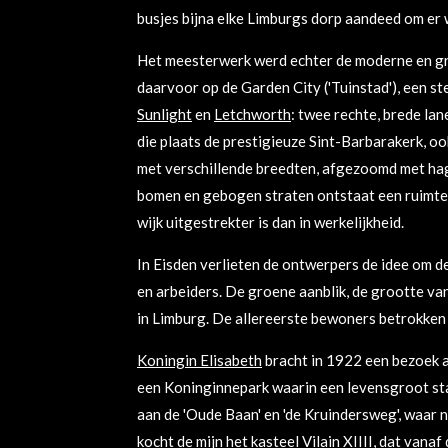
busjes bijna elke Limburgs dorp aandeed om er 
Het meesterwerk werd echter de moderne en 
daarvoor op de Garden City ('Tuinstad'), een 
Sunlight
en
Letchworth
: twee rechte, brede la
die plaats de prestigieuze Sint-Barbarakerk, o
met verschillende breedten, afgezoomd met hag
bomen en gebogen straten ontstaat een ruimtelij
wijk uitgestrekter is dan in werkelijkheid.
In Eisden verlieten de ontwerpers de idee om de
en arbeiders. De groene aanblik, de grootte va
in Limburg. De allereerste bewoners betrokken 
Koningin Elisabeth
bracht in 1922 een bezoek a
een Koninginnepark waarin een levensgroot sta
aan de 'Oude Baan' en 'de Kruindersweg', waar n
kocht de mijn het
kasteel Vilain XIIII
, dat vanaf