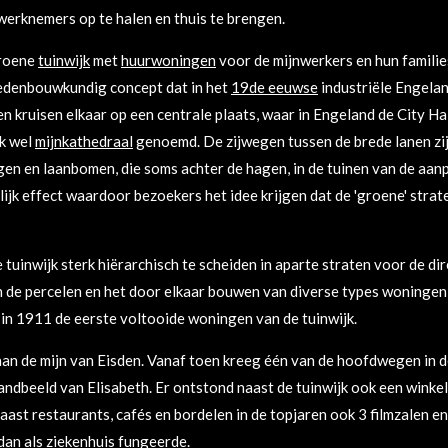
werknemers op te halen en thuis te brengen.
groene
tuinwijk
met
huurwoningen
voor de mijnwerkers en hun familie
stedenbouwkundig concept dat in het
19de eeuwse
industriële Engela
nen kruisen elkaar op een centrale plaats, waar in Engeland de City H
ok wel
mijnkathedraal
genoemd. De zijwegen tussen de brede lanen z
en en laanbomen, die soms achter de hagen, in de tuinen van de aan
k effect waardoor bezoekers het idee krijgen dat de 'groene' straten 
 tuinwijk sterk hiërarchisch te scheiden in aparte straten voor de dir
n de percelen en het door elkaar bouwen van diverse types woningen 
in 1911 de eerste voltooide woningen van de tuinwijk.
an de mijn van Eisden. Vanaf toen kreeg één van de hoofdwegen in d
ndbeeld van Elisabeth. Er ontstond naast de tuinwijk ook een winke
aast restaurants, cafés en bordelen in de topjaren ook 3 filmzalen e
 dan als ziekenhuis fungeerde.