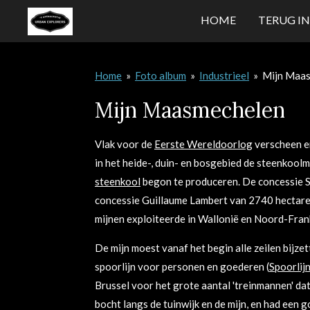
Ga
HOME
TERUG IN
direct
naar
de
Home
»
Foto album
»
Industrieel
»
Mijn Maa
hoofdinhoud
Mijn Maasmechelen
Vlak voor de
Eerste Wereldoorlog
verscheen er
in het heide-, duin- en bosgebied de steenko
steenkool
begon te produceren. De concessie 
concessie Guillaume Lambert van 2740 hectare,
mijnen exploiteerde in Wallonië en Noord-Frank
De mijn moest vanaf het begin alle zeilen bijz
spoorlijn voor personen en goederen (
Spoorlij
Brussel voor het grote aantal 'treinmannen' da
bocht langs de tuinwijk en de mijn, en had een 