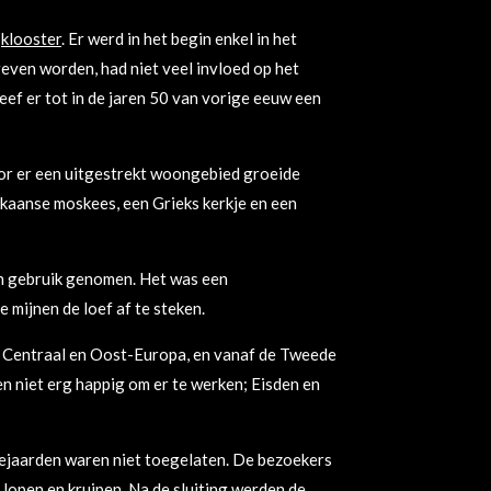
n
klooster
. Er werd in het begin enkel in het
egeven worden, had niet veel invloed op het
ef er tot in de jaren 50 van vorige eeuw een
or er een uitgestrekt woongebied groeide
kaanse moskees, een Grieks kerkje en een
 in gebruik genomen. Het was een
 mijnen de loef af te steken.
t Centraal en Oost-Europa, en vanaf de Tweede
 niet erg happig om er te werken; Eisden en
 bejaarden waren niet toegelaten. De bezoekers
lopen en kruipen. Na de sluiting werden de