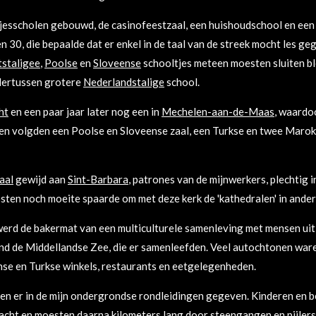
esscholen gebouwd, de casinofeestzaal, een huishoudschool en ee
en 30, die bepaalde dat er enkel in de taal van de streek mocht les g
tstaligee
,
Poolse
en
Sloveense
schooltjes meteen moesten sluiten ble
dertussen grotere
Nederlandstalige
school.
ht
en een paar jaar later nog een in
Mechelen-aan-de-Maas
, waardo
en volgden een Poolse en Sloveense zaal, een Turkse en twee Marok
aal
gewijd aan
Sint-Barbara
, patrones van de mijnwerkers, plechtig
sten noch moeite spaarde om met deze kerk de 'kathedralen' in andere
 werd de bakermat van een multiculturele samenleving met mensen ui
 de Middellandse Zee, die er samenleefden. Veel autochtonen waren
anse en Turkse winkels, restaurants en eetgelegenheden.
rden er in de mijn ondergrondse rondleidingen gegeven. Kinderen en
acht en moesten daarna kilometers lang door
steengangen
en
pijlers