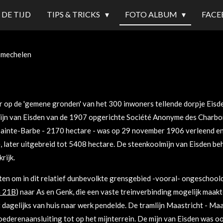
 DE TIJD
TIPS & TRICKS
FOTO ALBUM
FACE
smechelen
 op de 'gemene gronden' van het 300 inwoners tellende dorpje Eisd
olmijn van Eisden van de 1907 opgerichte Société Anonyme des Char
Sainte-Barbe - 2170 hectare - was op 29 november 1906 verleend 
 later uitgebreid tot 5408 hectare. De steenkoolmijn van Eisden beh
rijk.
etten om in dit relatief dunbevolkte grensgebied -vooral- ongeschoo
n 21B
) naar As en Genk, die een vaste treinverbinding mogelijk maakt
t dagelijks van huis naar werk pendelde. De tramlijn Maastricht - M
goederenaansluiting tot op het mijnterrein. De mijn van Eisden was o