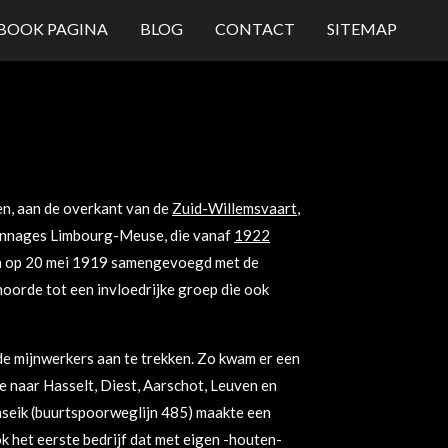
BOOK PAGINA
BLOG
CONTACT
SITEMAP
en, aan de overkant van de
Zuid-Willemsvaart
,
bonnages Limbourg-Meuse, die vanaf
1922
en op 20 mei 1919 samengevoegd met de
oorde tot een invloedrijke groep die ook
lde mijnwerkers aan te trekken. Zo kwam er een
e naar Hasselt, Diest, Aarschot, Leuven en
aaseik (buurtspoorweglijn 485) maakte een
ok het eerste bedrijf dat met eigen -houten-