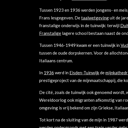
Tussen 1923 en 1936 werden jongens- en meisj
Frans lesgegeven. De
taalwetgeving
uit de jar
franstalige onderwijs in de tuinwijk: terwijl
Dui
Franstalige
lagere school bestaan naast de on
Tussen 1946-1949 kwam er een tuinwijk in
Vuc
tussen de oude dorpskernen. Voor de allochton
Italiaans centrum.
In
1936
werd in
Eisden-Tuinwijk
de
mijnkathedr
prestigeproject van de mijnmaatschappij, die ko
De cité, zoals de tuinwijk ook genoemd wordt,
Wereldoorlog ook migranten afkomstig van rond
omgeving is vrij bekend om zijn Griekse, Italia
Tot kort na de sluiting van de mijn in 1987 we
werden ondergronds met een trein verder gebr