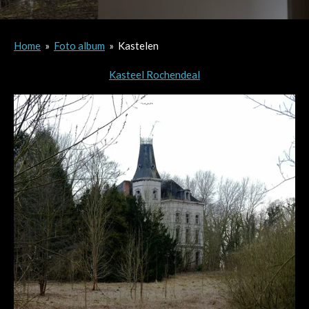
Home
»
Foto album
»
Kastelen
Kasteel Rochendeal