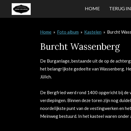
Ga
HOME
TERUG IN
direct
naar
de
Home
»
Foto album
»
Kastelen
»
Burcht Was
hoofdinhoud
Burcht Wassenberg
De Burganlage, bestaande uit de op de achterg
het belangrijkste gedeelte van Wassenberg. Het 
Jülich.
De Bergfried werd rond 1400 opgericht bij de
verdiepingen. Binnen deze toren zijn nog duidel
noordelijkste punt van de vestingwerken en het
Meinweg bestuurd. In het kasteel waren onder a