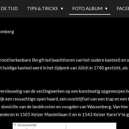
 DE TIJD
TIPS & TRICKS
FOTO ALBUM
FACE
senberg
rond herkenbare Bergfried (wachttoren van het oudere kasteel) en o
huidige kasteel werd in het tijdperk van Jülich in 1740 gesticht, als
 vernieuwing van de vestingwerken op een kunstmatig opgeworpen h
ijk een reusachtige open haard, een overblijfsel van een trap en een
 domicilie van de landdrosten en voogden van Wassenberg. Van hier 
nderen in 1505 Keizer Maximiliaan II en in 1543 Keizer Karel V te g