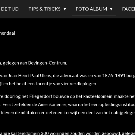
 DE TIJD
TIPS & TRICKS
FOTO ALBUM
FACE
hendaal
en, gelegen aan Bevingen-Centrum.
van Jean Henri Paul Ulens, die advocaat was en van 1876-1891 burg
jl en het bezit een torentje van vier verdiepingen.
eldoorlog het Fliegerdorf bouwde op het kasteeldomein, maakte het 
g: Eerst zetelden de Amerikanen er, waarna het een opleidingsinstit
bleven de militairen er oefenen, terwijl een deel van het nabijgeleg
alige kasteeldomein 300 woningen zouden worden gebouwd, gelegen