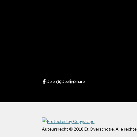
Delen
Deel
Share
Auteursrecht © 2018 Et Overschotje. Alle recht