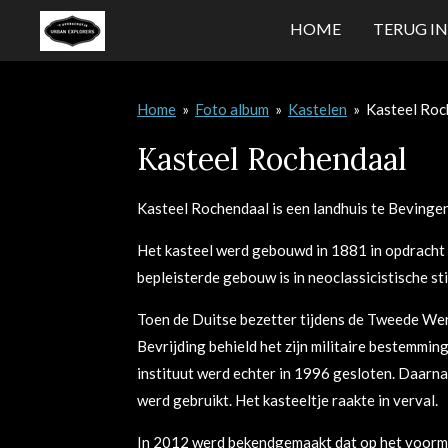
Ga
HOME
TERUG IN
direct
naar
de
Home
»
Foto album
»
Kastelen
»
Kasteel Roc
hoofdinhoud
Kasteel Rochendaal
Kasteel Rochendaal is een landhuis te Beving
Het kasteel werd gebouwd in 1881 in opdracht 
bepleisterde gebouw is in neoclassicistische sti
Toen de Duitse bezetter tijdens de Tweede Wer
Bevrijding behield het zijn militaire bestemmin
instituut werd echter in 1996 gesloten. Daarna 
werd gebruikt. Het kasteeltje raakte in verval.
In 2012 werd bekendgemaakt dat op het voorm